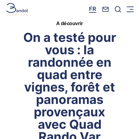
Nous contacte
Je reche
FR
Menu
Bandol Tourisme
A découvrir
On a testé pour
vous : la
randonnée en
quad entre
vignes, forêt et
panoramas
provençaux
avec Quad
Rando Var