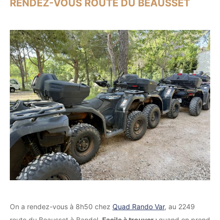
RENDEZ-VOUS ROUTE DU BEAUSSET
On a rendez-vous à 8h50 chez
Quad Rando Var
, au 2249
route du Beausset à Bandol.
Facile à trouver :
quand on prend