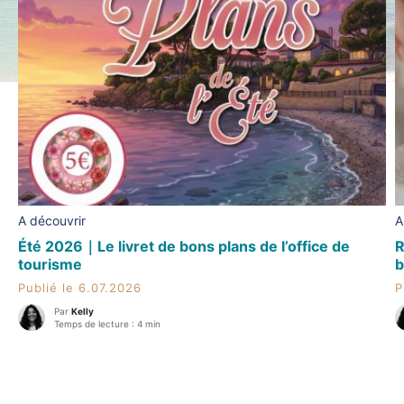
A découvrir
A
Été 2026｜Le livret de bons plans de l’office de
R
tourisme
b
Publié le 6.07.2026
P
Par
Kelly
Temps de lecture : 4 min