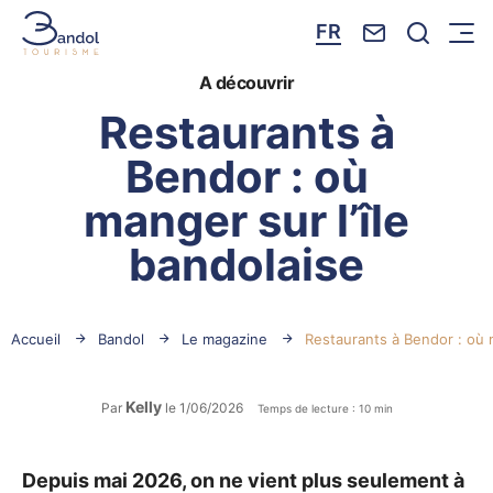
Nous contacte
Je reche
FR
Menu
Bandol Tourisme
A découvrir
Restaurants à
Bendor : où
manger sur l’île
bandolaise
Accueil
Bandol
Le magazine
Restaurants à Bendor : où m
Kelly
Par
le 1/06/2026
Temps de lecture : 10 min
Depuis mai 2026, on ne vient plus seulement à