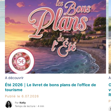
A découvrir
A
Été 2026｜Le livret de bons plans de l’office de
O
tourisme
v
R
Publié le 6.07.2026
P
Par
Kelly
Temps de lecture : 4 min