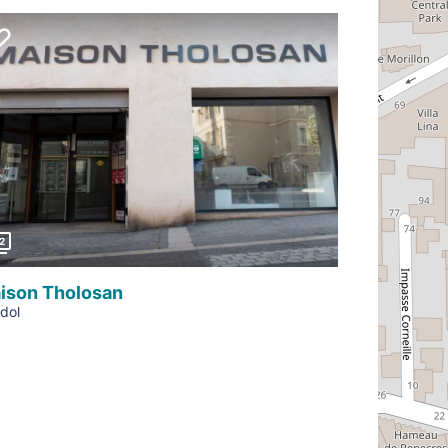
Précédent
2
ison Tholosan
dol