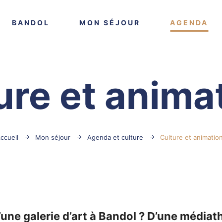
VOIR PLUS
VOIR PLUS
VO
BANDOL
MON SÉJOUR
AGENDA
ure et anima
ccueil
Mon séjour
Agenda et culture
Culture et animatio
’une galerie d’art à Bandol ? D’une média