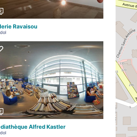
2
lerie Ravaisou
dol
Précédent
2
diathèque Alfred Kastler
dol