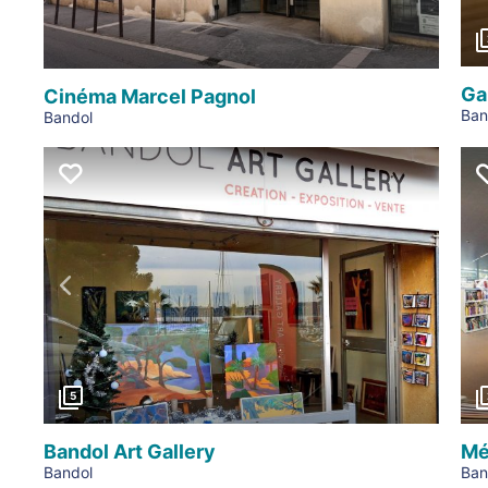
Ga
Cinéma Marcel Pagnol
Ban
Bandol
Précédent
5
Bandol Art Gallery
Mé
Bandol
Ban