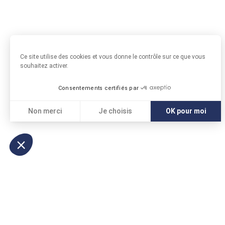
Ce site utilise des cookies et vous donne le contrôle sur ce que vous
souhaitez activer.
Consentements certifiés par
Non merci
Je choisis
OK pour moi
Axeptio consent
Plateforme de Gestion du Consentement : Personnali
Notre plateforme vous permet d'adapter et de gérer vo