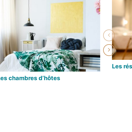
Les ré
Les chambres d’hôtes