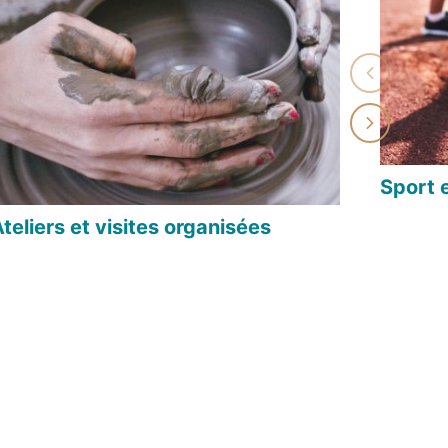
Sport e
teliers et visites organisées