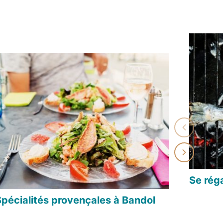
Se réga
Spécialités provençales à Bandol