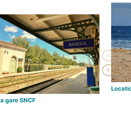
Locati
La gare SNCF