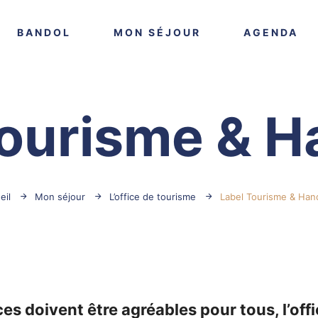
VOIR PLUS
VOIR PLUS
VO
BANDOL
MON SÉJOUR
AGENDA
Tourisme & H
eil
Mon séjour
L’office de tourisme
Label Tourisme & Han
es doivent être agréables pour tous, l’off