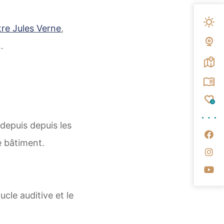
Mété
re Jules Verne
,
Web
…
Carte
Broc
Fav
0
 depuis depuis les
Su
e bâtiment.
Su
Su
cle auditive et le