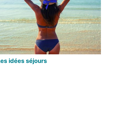
Les idées séjours
book
r Twitter
ger par mail