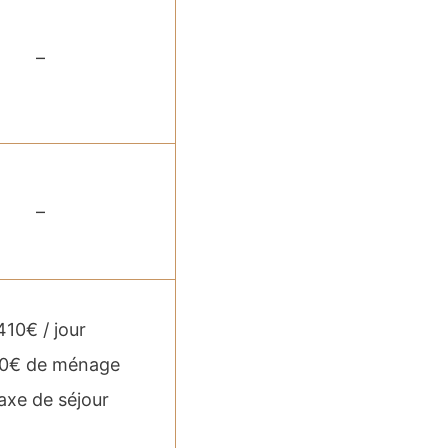
–
–
410€ / jour
80€ de ménage
axe de séjour