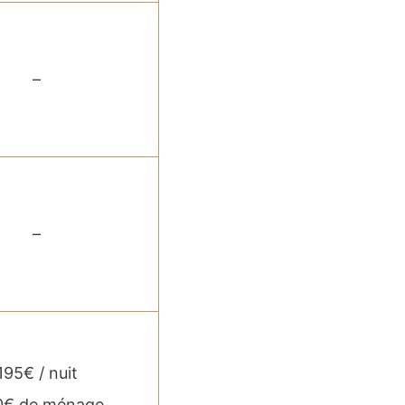
–
–
195€ / nuit
0€ de ménage