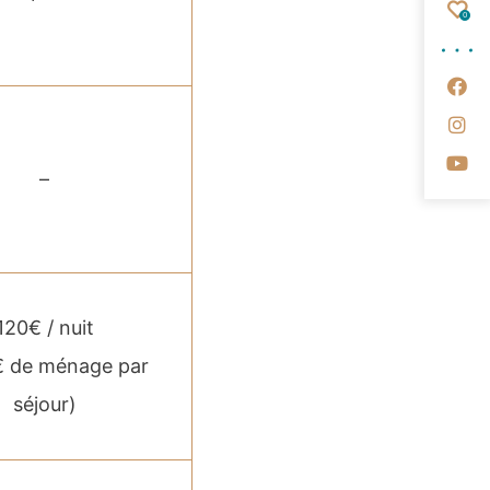
Fav
0
Su
Su
Su
–
120€ / nuit
€ de ménage par
séjour)