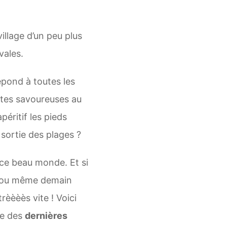
illage d’un peu plus
vales.
pond à toutes les
mates savoureuses au
éritif les pieds
sortie des plages ?
t ce beau monde. Et si
n ou même demain
rèèèès vite ! Voici
ve des
dernières