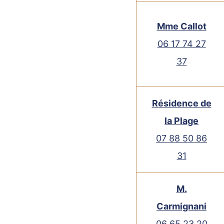
Mme Callot
06 17 74 27
37
Résidence de
la Plage
07 88 50 86
31
M.
Carmignani
06 65 23 20