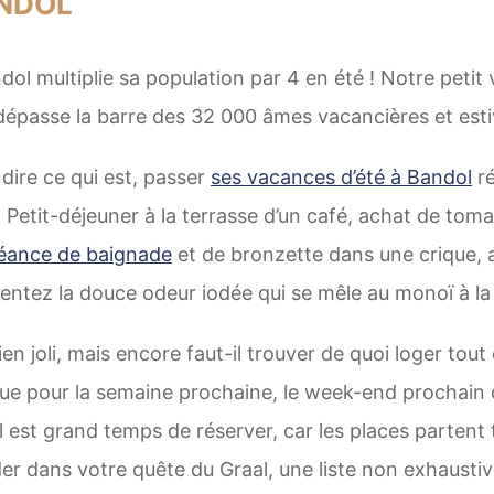
ANDOL
ol multiplie sa population par 4 en été ! Notre petit v
dépasse la barre des 32 000 âmes vacancières et esti
 dire ce qui est, passer
ses vacances d’été à Bandol
ré
. Petit-déjeuner à la terrasse d’un café, achat de to
éance de baignade
et de bronzette dans une crique, ap
sentez la douce odeur iodée qui se mêle au monoï à la 
bien joli, mais encore faut-il trouver de quoi loger tou
vue pour la semaine prochaine, le week-end prochai
il est grand temps de réserver, car les places partent t
er dans votre quête du Graal, une liste non exhausti