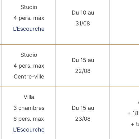
Studio
Du 10 au
4 pers. max
31/08
L’Escourche
Studio
Du 15 au
4 pers. max
22/08
Centre-ville
Villa
3 chambres
Du 15 au
+ 1
6 pers. max
23/08
+ t
L’Escourche