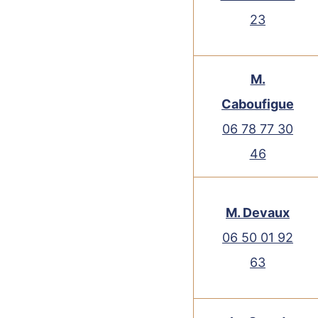
23
M.
Caboufigue
06 78 77 30
46
M. Devaux
06 50 01 92
63