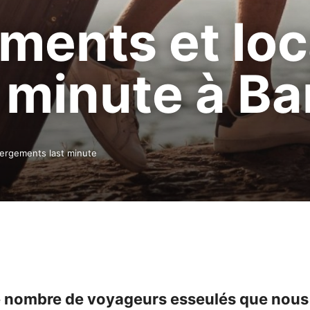
ents et loc
 minute à Ba
ergements last minute
le nombre de voyageurs esseulés que nous 