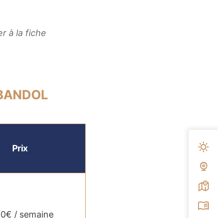
r à la fiche
 BANDOL
Mété
Prix
Web
Carte
Broc
0€ / semaine