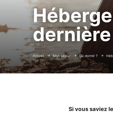
Hébergem
dernière
Accueil
Mon séjour
Où dormir ?
Héb
Si vous saviez 