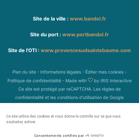
Site de la ville :
www.bandol.fr
Site du port :
www.portbandol.fr
Site de l'OTI :
www.provencesudsaintebaume.com
Plan du site
-
Informations légales
-
Éditer mes cookies
-
Politique de confidentialité
-
Made with
by
IRIS Interactive
Ce site est protégé par reCAPTCHA. Les
règles de
confidentialité
et les
conditions d'utilisation
de Google
s'appliquent.
Ce site utilise des cookies et vous donne le contrôle sur ce que vous
souhaitez activer.
Consentements certifiés par
Filtrer