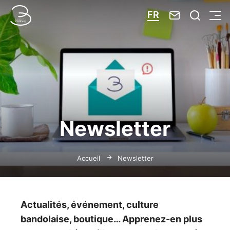
Nous contacte
Je reche
FR
Menu
Bandol Tourisme
Newsletter
Accueil
Newsletter
Actualités, événement, culture
bandolaise, boutique… Apprenez-en plus