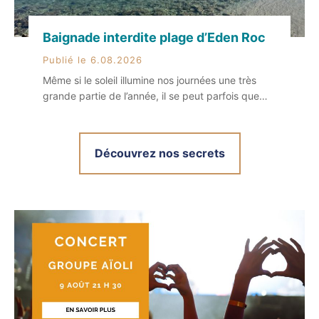
Baignade interdite plage d’Eden Roc
Publié le 6.08.2026
Même si le soleil illumine nos journées une très
grande partie de l’année, il se peut parfois que
notre ciel si bleu devienne orage ou encore que
de la pollution extérieure souille notre eau si
cristalline. Et quand cela se produit, ça entraîne
Découvrez nos secrets
souvent une interdiction de la baignade sur
certaines plages de la commune. […]