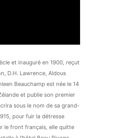
iècle et inauguré en 1900, reçut
n, D.H. Lawrence, Aldous
hleen Beauchamp est née le 14
élande et publie son premier
 écrira sous le nom de sa grand-
915, pour fuir la détresse
 le front français, elle quitte
stalle à l’hôtel Beau Rivage.