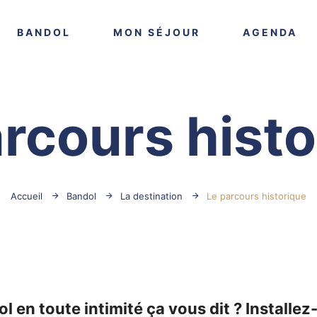
VOIR PLUS
VOIR PLUS
VO
BANDOL
MON SÉJOUR
AGENDA
rcours hist
Accueil
Bandol
La destination
Le parcours historique
l en toute intimité ça vous dit ? Installe