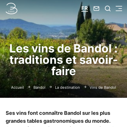
Nous contacte
Je reche
FR
Menu
Bandol Tourisme
Les vins de Bandol :
traditions et savoir-
faire
Accueil
Bandol
La destination
Vins de Bandol
Ses vins font connaître Bandol sur les plus
grandes tables gastronomiques du monde.