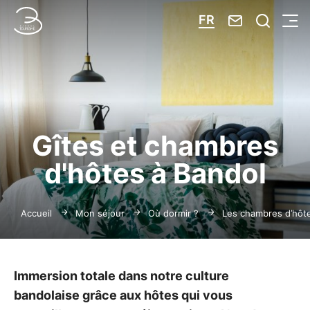
Nous contacte
Je reche
FR
Menu
Bandol Tourisme
Gîtes et chambres
d'hôtes à Bandol
Accueil
Mon séjour
Où dormir ?
Les chambres d’hôt
Immersion totale dans notre culture
bandolaise grâce aux hôtes qui vous