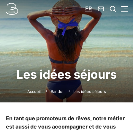
Nous contacte
Je reche
FR
Menu
Bandol Tourisme
Les idées séjours
Accueil
Bandol
Les idées séjours
En tant que promoteurs de rêves, notre métier
est aussi de vous accompagner et de vous