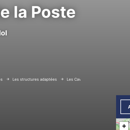
e la Poste
ol
es
Les structures adaptées
Les Caves de la Poste
+