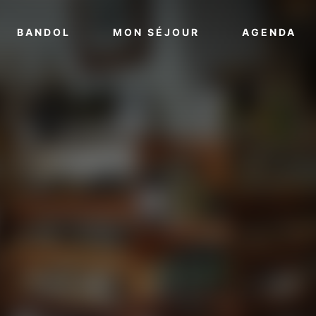
VOIR PLUS
VOIR PLUS
VO
BANDOL
MON SÉJOUR
AGENDA