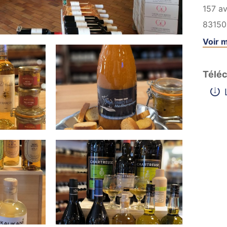
157 a
83150
Voir m
Téléc