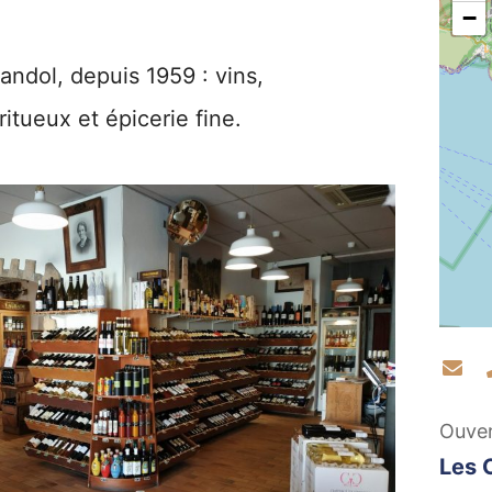
−
andol, depuis 1959 : vins,
itueux et épicerie fine.
Co
Ouve
Les 