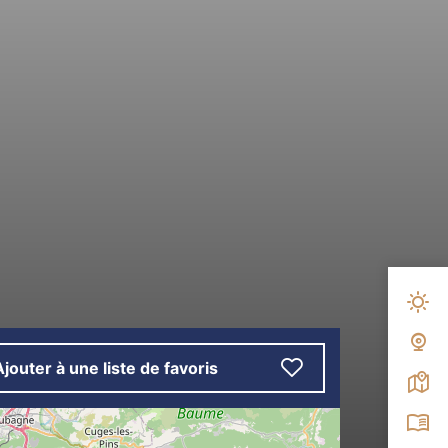
Mété
Web
Ajouter à une liste de favoris
Carte
Broc