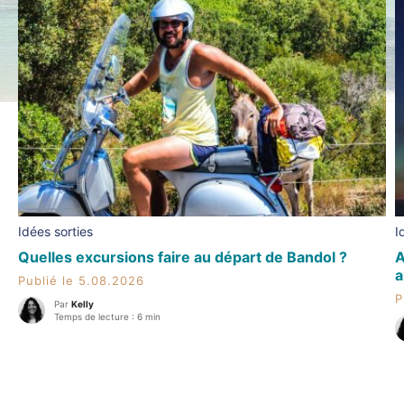
Idées sorties
I
Quelles excursions faire au départ de Bandol ?
A
a
Publié le 5.08.2026
P
Par
Kelly
Temps de lecture : 6 min