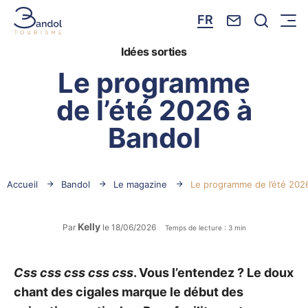
Nous contacte
Je reche
FR
Menu
Bandol Tourisme
Idées sorties
Le programme
de l’été 2026 à
Bandol
Accueil
Bandol
Le magazine
Le programme de l’été 202
Kelly
Par
le 18/06/2026
Temps de lecture : 3 min
Css css css css css
. Vous l’entendez ? Le doux
chant des cigales marque le début des