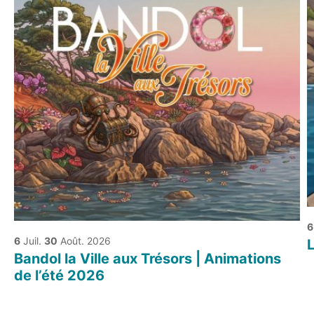
6
6
Juil.
30
Août. 2026
L
Bandol la Ville aux Trésors | Animations
de l’été 2026