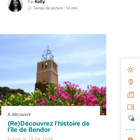
faire. Oui, car depuis la renaissance de
Kelly
Par
l’île portée par Zannier Hotels, plusieurs
Temps de lecture : 10 min
restaurants, bars et lieux de vie ont
ouvert leurs portes […]
Mété
Web
Carte
Broc
A découvrir
Fav
0
(Re)Découvrez l’histoire de
l’île de Bendor
Su
Publié le 13.04.2026