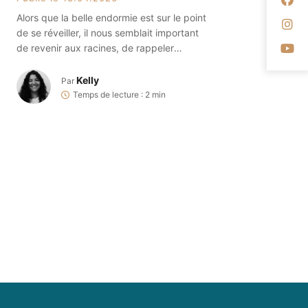
Alors que la belle endormie est sur le point
Su
de se réveiller, il nous semblait important
Su
de revenir aux racines, de rappeler
comment celle-ci est née. Et qui de mieux
que notre historien, Jean-Marie Scheinder
Kelly
Par
pour vous la conter ? Installez-vous
Temps de lecture : 2 min
confortablement et préparez-vous à
percevoir l’île de Bendor comme jamais
auparavant… Bonne écoute. Histoire […]