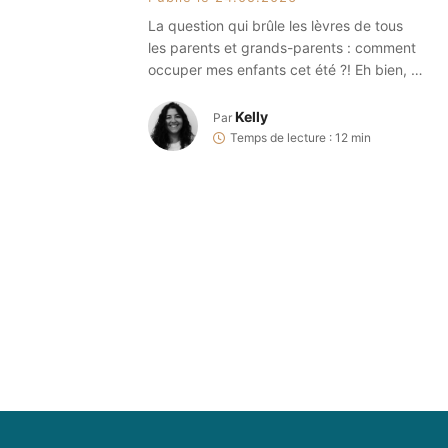
La question qui brûle les lèvres de tous
les parents et grands-parents : comment
occuper mes enfants cet été ?! Eh bien, il
suffisait de demander. Voici une liste non
exhaustive d’activités à Bandol pour
Kelly
Par
combler les journées un peu trop vides de
Temps de lecture : 12 min
vos bambins. Bonne lecture !
Sommaire estival éclair : Le jeu […]