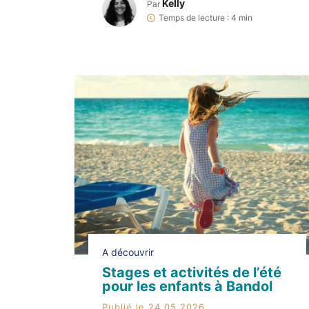
idyllique à Bandol, nous formons
Kelly
Par
également chaque année des
Temps de lecture : 4 min
partenariats avec différents prestataires
d’activités de la ville. Le résultat : 100 €
de réductions chez les commerçants […]
A découvrir
Stages et activités de l’été
pour les enfants à Bandol
Publié le 24.05.2026