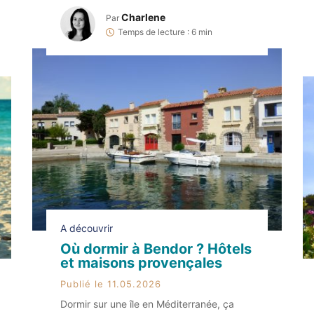
en quad proposée par Quad Rando Var…
Charlene
Par
Et autant vous dire qu’on est revenus
Temps de lecture : 6 min
avec des étoiles dans les yeux (et un peu
de poussière sur les chaussures et les […]
A découvrir
Où dormir à Bendor ? Hôtels
et maisons provençales
Publié le 11.05.2026
Dormir sur une île en Méditerranée, ça