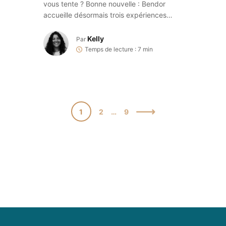
vous tente ? Bonne nouvelle : Bendor
accueille désormais trois expériences
d’hébergement imaginées par Zannier
Hotels. Le Delos, le Soukana et les
Kelly
Par
maisons Madrague réinventent le séjour
Temps de lecture : 7 min
insulaire à quelques minutes seulement du
port de Bandol. Vue mer, douceur
provençale et parenthèse hors du temps
au programme
[…]
1
2
…
9