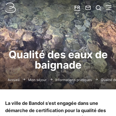
Nous contacte
Je reche
FR
Menu
Bandol Tourisme
Qualité des eaux de
baignade
Accueil
Mon séjour
Informations pratiques
Qualité 
La ville de Bandol s’est engagée dans une
démarche de certification pour la qualité des