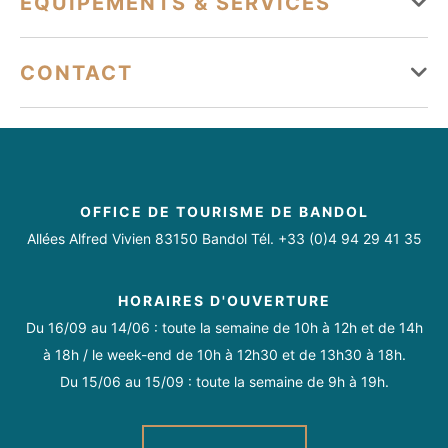
ÉQUIPEMENTS & SERVICES
Lundi
Ouvert
Équipements
CONTACT
Mardi
Ouvert
Plage
Toilettes
bandoltourisme@bandoltourisme.fr
Mercredi
Ouvert
04 94 29 41 35
Jeudi
Ouvert
Services
https://www.facebook.com/Bandoltourisme
OFFICE DE TOURISME DE BANDOL
Vendredi
Ouvert
Plage surveillée
Allées Alfred Vivien 83150 Bandol Tél. +33 (0)4 94 29 41 35
Samedi
Ouvert
Activités sur place
HORAIRES D'OUVERTURE
Dimanche
Ouvert
Du 16/09 au 14/06 : toute la semaine de 10h à 12h et de 14h
Sports d'eau
Plage / Espace de baignade
à 18h / le week-end de 10h à 12h30 et de 13h30 à 18h.
Du 15/06 au 15/09 : toute la semaine de 9h à 19h.
Site de planche à voile