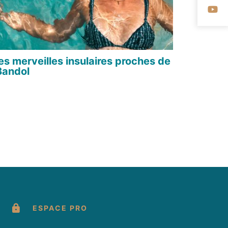
Su
les merveilles insulaires proches de
Bandol
ESPACE PRO