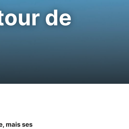
utour de
e, mais ses