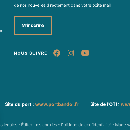
de nos nouvelles directement dans votre boîte mail.
M'inscrire
et
Suivez-nous sur Fa
Suivez-nous sur
Suivez-nou
NOUS SUIVRE
Site du port :
www.portbandol.fr
Site de l'OTI :
www
ns légales
-
Éditer mes cookies
-
Politique de confidentialité
-
Made w