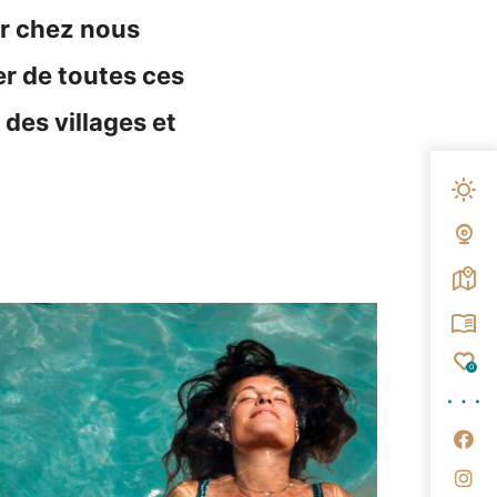
ar chez nous
er de toutes ces
 des villages et
Mété
Web
Carte
Broc
Fav
0
Su
Su