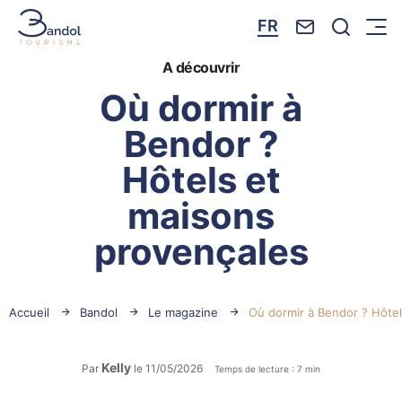
Nous contacte
Je reche
FR
Menu
Bandol Tourisme
A découvrir
Où dormir à
Bendor ?
Hôtels et
maisons
provençales
Accueil
Bandol
Le magazine
Où dormir à Bendor ? Hôte
Kelly
Par
le 11/05/2026
Temps de lecture : 7 min