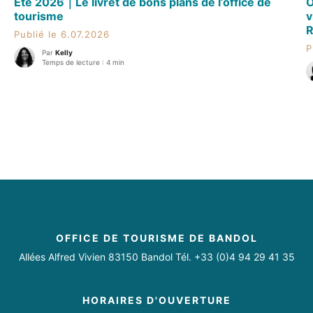
Été 2026｜Le livret de bons plans de l’office de
O
tourisme
v
R
Publié le 6.07.2026
P
Par
Kelly
Temps de lecture : 4 min
OFFICE DE TOURISME DE BANDOL
Allées Alfred Vivien 83150 Bandol Tél. +33 (0)4 94 29 41 35
HORAIRES D'OUVERTURE