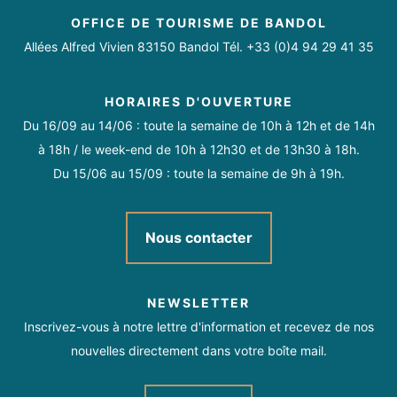
Vente à la propriété
Accès autocar
Hébergement
https://facebook.com/DomaineSouviou
OFFICE DE TOURISME DE BANDOL
Paiement sans contact
https://www.instagram.com/souviou/
Allées Alfred Vivien 83150 Bandol Tél. +33 (0)4 94 29 41 35
Location de salles
Visite à thème
Boutique
Du 04/05/2026 au 31/12/2028 du lundi au samedi de 10h à
18h. Fermé le dimanche.
HORAIRES D'OUVERTURE
Documentation Touristique
Informations touristiques
Du 16/09 au 14/06 : toute la semaine de 10h à 12h et de 14h
à 18h / le week-end de 10h à 12h30 et de 13h30 à 18h.
Visites guidées
Exportation internationale
Du 15/06 au 15/09 : toute la semaine de 9h à 19h.
Boutique en ligne
Click & Collect
Nous contacter
Activités sur place
NEWSLETTER
Dégustation de produits
Expositions temporaires
Inscrivez-vous à notre lettre d'information et recevez de nos
nouvelles directement dans votre boîte mail.
Animations de soirées
Animation