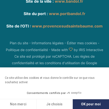
Site de la ville :
www.bandol.fr
Site du port :
www.portbandol.fr
Site de l'OTI :
www.provencesudsaintebaume.com
Plan du site
-
Informations légales
-
Éditer mes cookies
-
Politique de confidentialité
-
Made with
by
IRIS Interactive
Ce site est protégé par reCAPTCHA. Les
règles de
confidentialité
et les
conditions d'utilisation
de Google
s'appliquent.
Ce site utilise des cookies et vous donne le contrôle sur ce que vous
souhaitez activer.
Consentements certifiés par
Non merci
Je choisis
OK pour moi