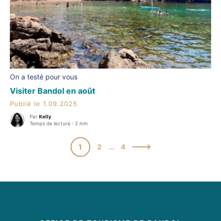
On a testé pour vous
Visiter Bandol en août
Publié le 1.09.2025
Par
Kelly
Temps de lecture : 2 min
1
2
…
4