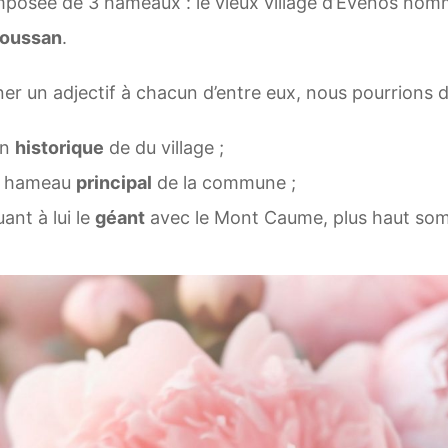
mposée de 3 hameaux : le vieux village d’Évenos no
roussan
.
er un adjectif à chacun d’entre eux, nous pourrions d
in
historique
de du village ;
le hameau
principal
de la commune ;
ant à lui le
géant
avec le Mont Caume, plus haut som