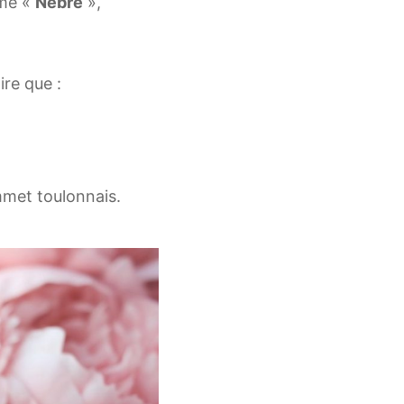
mmé «
Nèbre
»,
ire que :
met toulonnais.