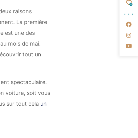
Fav
0
 deux raisons
nent. La première
Su
ne est une des
Su
 au mois de mai.
Su
écouvrir tout un
ent spectaculaire.
n voiture, soit vous
us sur tout cela
un