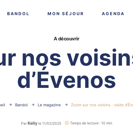
VOIR PLUS
VOIR PLUS
VO
BANDOL
MON SÉJOUR
AGENDA
A découvrir
 nos voisins
d’Évenos
eil
Bandol
Le magazine
Zoom sur nos voisins : visite d’É
Kelly
Temps de lecture : 10 min
Par
le 11/02/2025