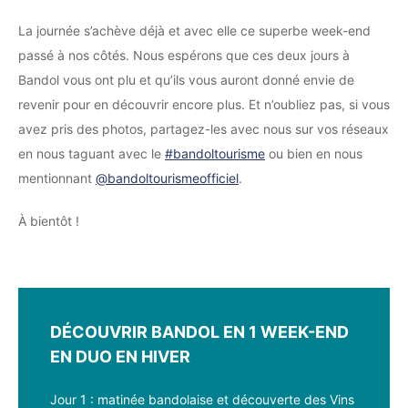
La journée s’achève déjà et avec elle ce superbe week-end
passé à nos côtés. Nous espérons que ces deux jours à
Bandol vous ont plu et qu’ils vous auront donné envie de
revenir pour en découvrir encore plus. Et n’oubliez pas, si vous
avez pris des photos, partagez-les avec nous sur vos réseaux
en nous taguant avec le
#bandoltourisme
ou bien en nous
mentionnant
@bandoltourismeofficiel
.
À bientôt !
DÉCOUVRIR BANDOL EN 1 WEEK-END
EN DUO EN HIVER
Jour 1 : matinée bandolaise et découverte des Vins