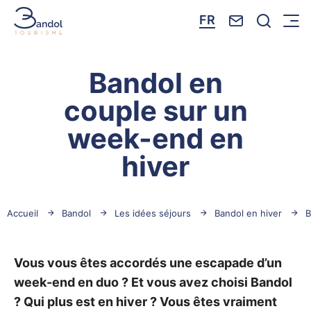
Nous contacte
Je reche
FR
Menu
Bandol Tourisme
Bandol en
couple sur un
week-end en
hiver
Accueil
Bandol
Les idées séjours
Bandol en hiver
B
Vous vous êtes accordés une escapade d’un
week-end en duo ? Et vous avez choisi Bandol
? Qui plus est en hiver ? Vous êtes vraiment