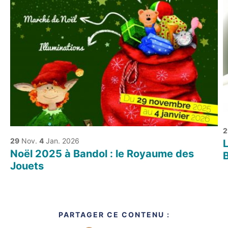
2
29
Nov.
4
Jan. 2026
L
Noël 2025 à Bandol : le Royaume des
Jouets
PARTAGER CE CONTENU :
Partager sur Facebook
Partager sur Twitter
Partager par mail