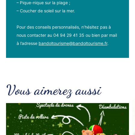
– Pique-nique sur la plage ;
– Coucher de soleil sur la mer.
Pour des conseils personnalisés, n’hésitez pas à
nous contacter au 04 94 29 41 35 ou bien par mail
à l’adresse
bandoltourisme@bandoltourisme.fr
.
Vous aimerez aussi