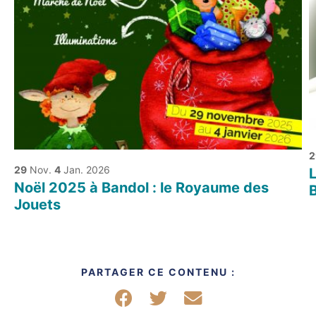
2
29
Nov.
4
Jan. 2026
L
Noël 2025 à Bandol : le Royaume des
Jouets
PARTAGER CE CONTENU :
Partager sur Facebook
Partager sur Twitter
Partager par mail