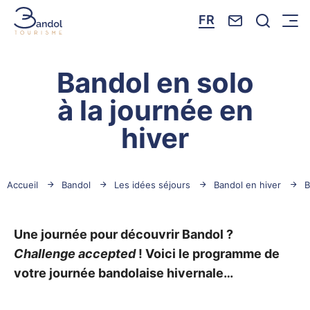
Nous contacte
Je reche
FR
Menu
Bandol Tourisme
Bandol en solo
à la journée en
hiver
Accueil
Bandol
Les idées séjours
Bandol en hiver
B
Une journée pour découvrir Bandol ?
Challenge accepted
! Voici le programme de
votre journée bandolaise hivernale…