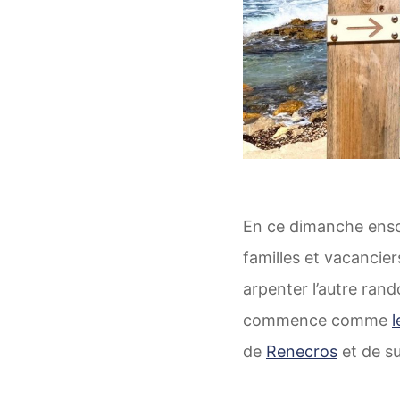
En ce dimanche ensol
familles et vacancie
arpenter l’autre ran
commence comme
l
de
Renecros
et de su