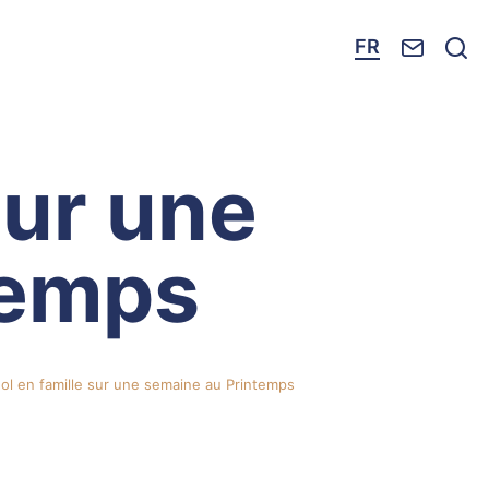
Nous c
Je
FR
IR PLUS
sur une
temps
ol en famille sur une semaine au Printemps