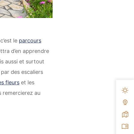
c’est le
parcours
ettra d’en apprendre
s aussi et surtout
par des escaliers
es fleurs
et les
Mété
s remercierez au
Web
Carte
Broc