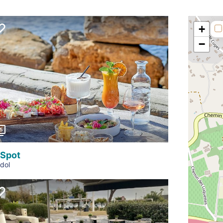
+
−
Précédent
5
 Spot
dol