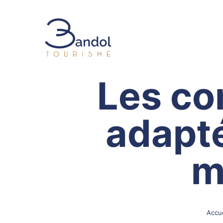
Bandol Tourisme
Les co
adapt
m
Accue