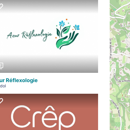
Précédent
2
ur Réflexologie
dol