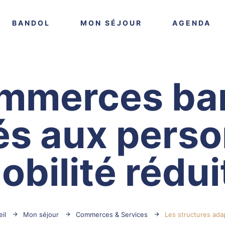
VOIR PLUS
VOIR PLUS
VO
BANDOL
MON SÉJOUR
AGENDA
mmerces ba
és aux perso
obilité rédui
il
Mon séjour
Commerces & Services
Les structures ada