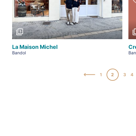
Précédent
5
La Maison Michel
Cr
Bandol
Ban
1
2
3
4