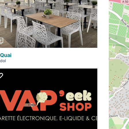
Précédent
2
 Quai
dol
Précédent