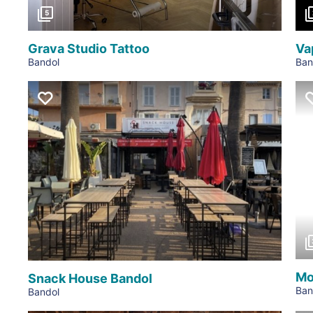
5
Grava Studio Tattoo
Va
Bandol
Ban
Mo
Snack House Bandol
Ban
Bandol