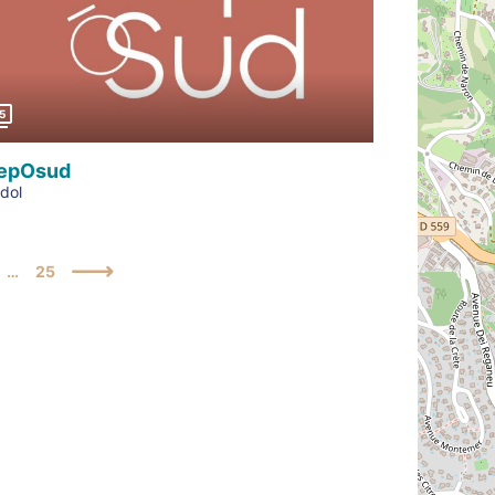
Précédent
5
epOsud
dol
…
25