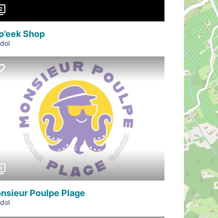
2
p’eek Shop
dol
Précédent
3
nsieur Poulpe Plage
dol