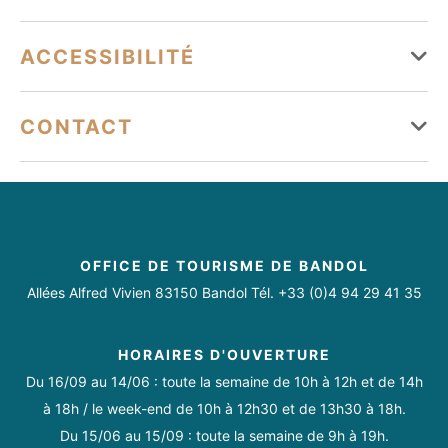
Climatisation
Parking à proximité
Mercredi
Ouvert de 09h à 19h
Moyens de paiement
ACCESSIBILITÉ
Jeudi
Ouvert de 09h à 19h
Services
Carte bancaire/crédit
Espèces
Tourisme adapté
CONTACT
Vendredi
Ouvert de 09h à 19h
Animaux acceptés
Accessible en fauteuil roulant avec aide
Samedi
Ouvert de 09h à 19h
Accessible en fauteuil roulant en autonomie
vapeekbandol@gmail.com
0745176176
Dimanche
Fermé
https://facebook.com/vapeekbandol
https://instagram.com/vapeekbandol
OFFICE DE TOURISME DE BANDOL
Allées Alfred Vivien 83150 Bandol Tél. +33 (0)4 94 29 41 35
Toute l'année du lundi au samedi de 9h à 19h.
Du lundi au vendredi : 9h - 19h, le samedi : 9h - 13h.
HORAIRES D'OUVERTURE
Du 16/09 au 14/06 : toute la semaine de 10h à 12h et de 14h
à 18h / le week-end de 10h à 12h30 et de 13h30 à 18h.
Du 15/06 au 15/09 : toute la semaine de 9h à 19h.