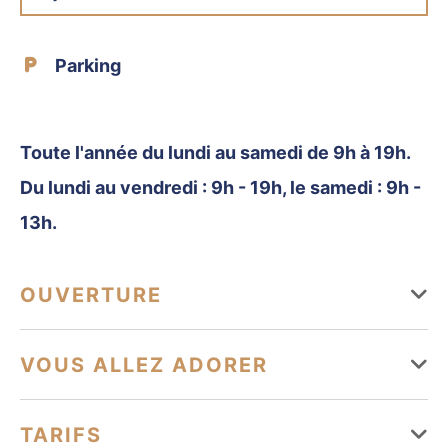
Parking
Toute l'année du lundi au samedi de 9h à 19h.
Du lundi au vendredi : 9h - 19h, le samedi : 9h -
13h.
OUVERTURE
Du 01 janvier au 31 décembre
VOUS ALLEZ ADORER
Lundi
Ouvert de 09h à 19h
Équipements
TARIFS
Mardi
Ouvert de 09h à 19h