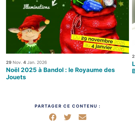
2
29
Nov.
4
Jan. 2026
L
Noël 2025 à Bandol : le Royaume des
Jouets
PARTAGER CE CONTENU :
Partager sur Facebook
Partager sur Twitter
Partager par mail