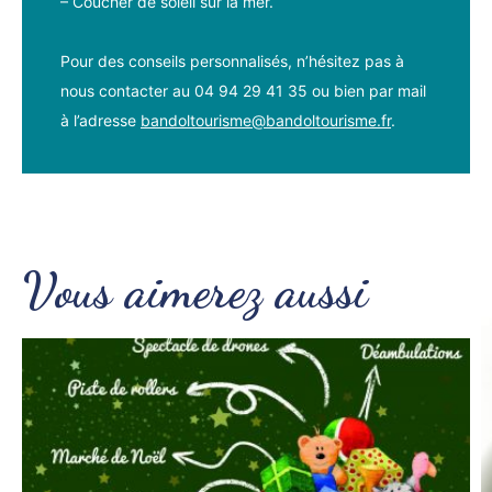
– Coucher de soleil sur la mer.
Pour des conseils personnalisés, n’hésitez pas à
nous contacter au 04 94 29 41 35 ou bien par mail
à l’adresse
bandoltourisme@bandoltourisme.fr
.
Vous aimerez aussi