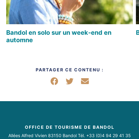
Bandol en solo sur un week-end en
B
automne
PARTAGER CE CONTENU :
Partager sur Facebook
Partager sur Twitter
Partager par mail
OFFICE DE TOURISME DE BANDOL
Allées Alfred Vivien 83150 Bandol Tél. +33 (0)4 94 29 41 35