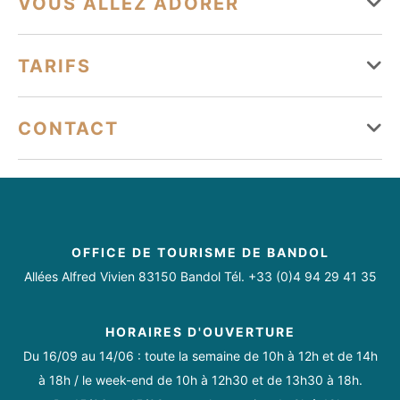
VOUS ALLEZ ADORER
Lundi
Ouvert de 09h30 à 19h
Équipements
TARIFS
Mardi
Ouvert de 09h30 à 19h
Parking
Parking payant
Parking à proximité
Mercredi
Ouvert de 09h30 à 19h
Moyens de paiement
CONTACT
Jeudi
Ouvert de 09h30 à 19h
Services
Carte bancaire/crédit
Espèces
maisonaristide.83@gmail.com
Vendredi
Ouvert de 09h30 à 19h
07 61 23 57 08
Livraison à domicile
Click & Collect
https://www.facebook.com/Boutique-Maison-Aristide-
Samedi
Ouvert de 09h30 à 19h
2373870755974133
OFFICE DE TOURISME DE BANDOL
Dimanche
Ouvert de 09h30 à 19h
Allées Alfred Vivien 83150 Bandol Tél. +33 (0)4 94 29 41 35
HORAIRES D'OUVERTURE
Du 16/09 au 14/06 : toute la semaine de 10h à 12h et de 14h
Toute l'année de 9h30 à 19h.
à 18h / le week-end de 10h à 12h30 et de 13h30 à 18h.
Le dimanche uniquement de 09:00 à 13:00.