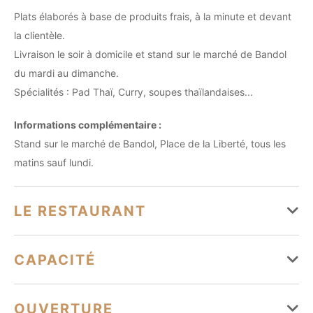
Plats élaborés à base de produits frais, à la minute et devant
la clientèle.
Livraison le soir à domicile et stand sur le marché de Bandol
du mardi au dimanche.
Spécialités : Pad Thaï, Curry, soupes thaïlandaises...
Informations complémentaire :
Stand sur le marché de Bandol, Place de la Liberté, tous les
matins sauf lundi.
LE RESTAURANT
Le chef
Pascal Joulain
vous accueille
CAPACITÉ
Spécialités culinaires
1 salle(s)
OUVERTURE
1 salle(s) climatisées