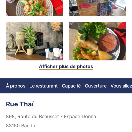
Afficher plus de photos
À propos
Le restaurant
Capacité
Ouverture
Vous allez
Rue Thaï
898, Route du Beausset - Espace Donna
83150
Bandol