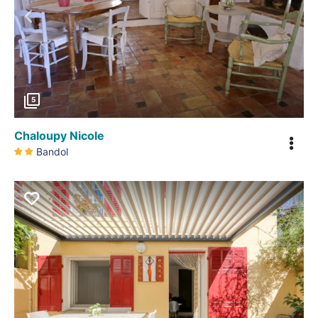
Précédent
5
Chaloupy Nicole
Bandol
Précédent