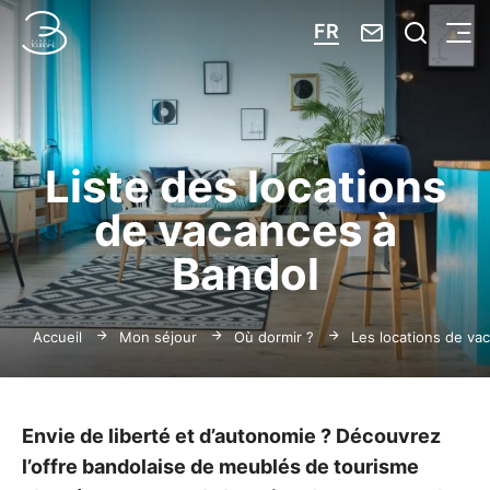
Nous contacte
Je reche
FR
Menu
Bandol Tourisme
Liste des locations
de vacances à
Bandol
Accueil
Mon séjour
Où dormir ?
Les locations de va
Envie de liberté et d’autonomie ? Découvrez
l’offre bandolaise de meublés de tourisme