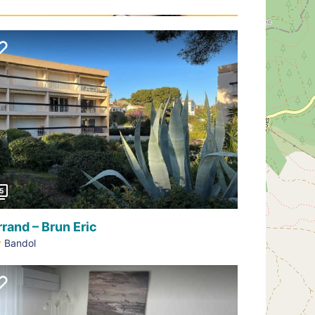
Précédent
5
rrand – Brun Eric
Bandol