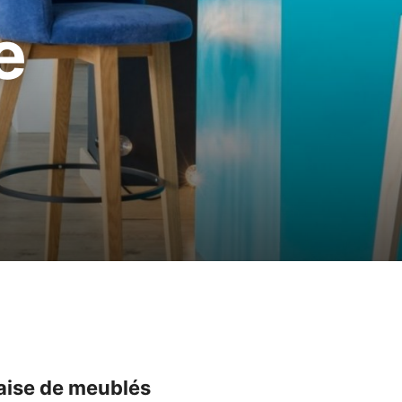
e
laise de meublés