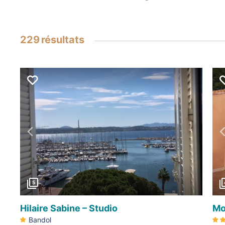
229
résultats
Précédent
5
Hilaire Sabine – Studio
Mo
Bandol