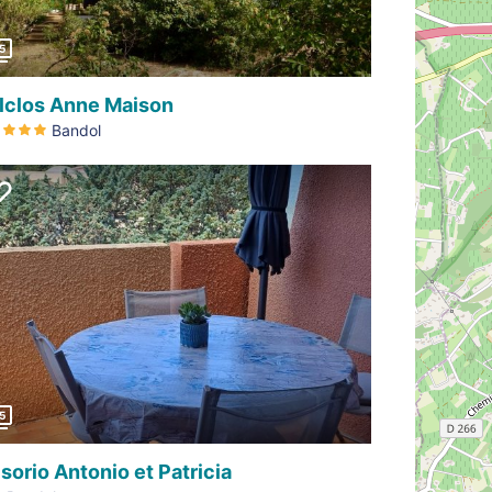
5
lclos Anne Maison
Bandol
Précédent
5
isorio Antonio et Patricia