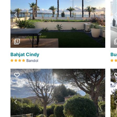
Précédent
5
Bahjat Cindy
Bu
Bandol
Précédent