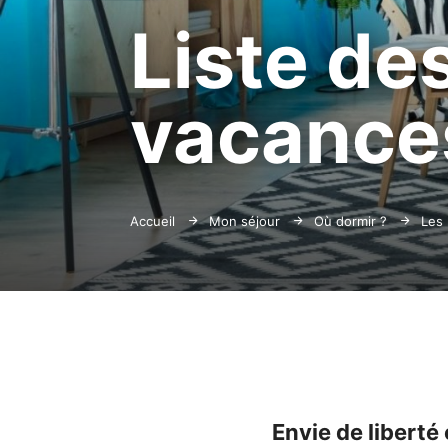
Liste de
vacance
Accueil
Mon séjour
Où dormir ?
Les 
Envie de liberté