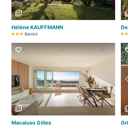
5
Hélène KAUFFMANN
De
Bandol
Précédent
5
Macaluso Gilles
Gr