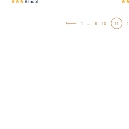
Bandol
1
…
9
10
11
1