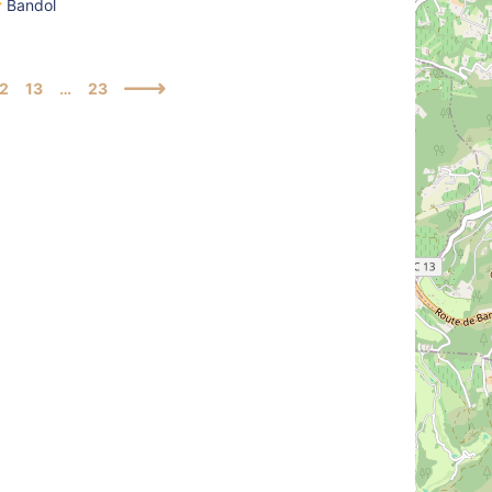
Bandol
2
13
…
23