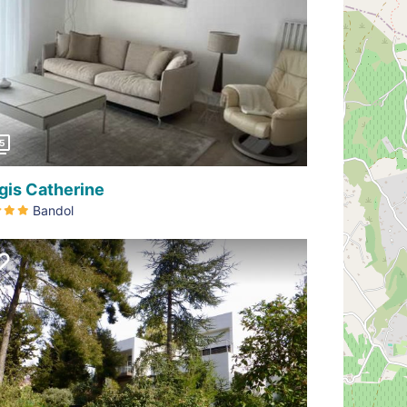
Précédent
5
gis Catherine
Bandol
Précédent