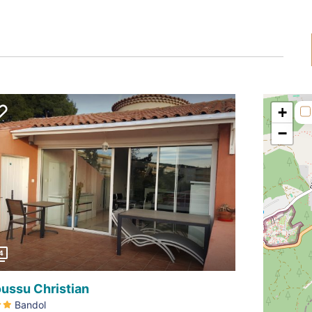
+
−
Précédent
4
ussu Christian
Bandol