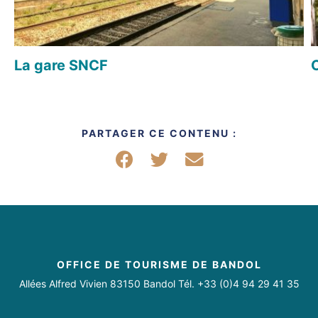
La gare SNCF
C
PARTAGER CE CONTENU :
Partager sur Facebook
Partager sur Twitter
Partager par mail
OFFICE DE TOURISME DE BANDOL
Allées Alfred Vivien 83150 Bandol Tél. +33 (0)4 94 29 41 35