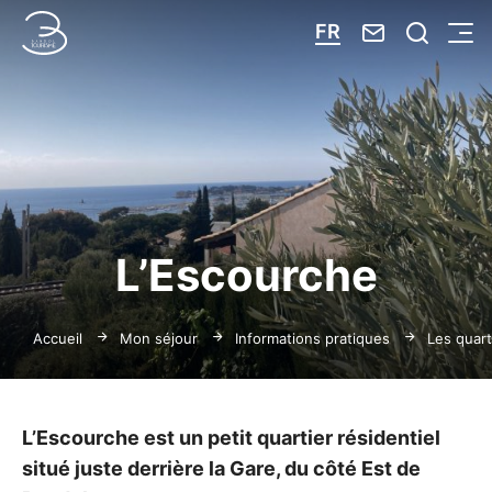
Nous contacte
Je reche
FR
Menu
Bandol Tourisme
L’Escourche
Accueil
Mon séjour
Informations pratiques
Les quart
L’Escourche est un petit quartier résidentiel
situé juste derrière la Gare, du côté Est de