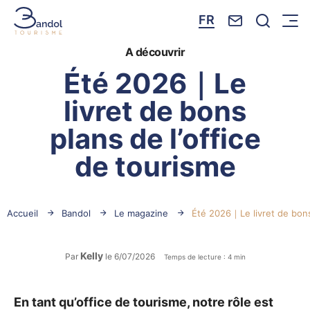
Nous contacte
Je reche
FR
Menu
Bandol Tourisme
A découvrir
Été 2026｜Le
livret de bons
plans de l’office
de tourisme
Accueil
Bandol
Le magazine
Été 2026｜Le livret de bons
Kelly
Par
le 6/07/2026
Temps de lecture : 4 min
En tant qu’office de tourisme, notre rôle est