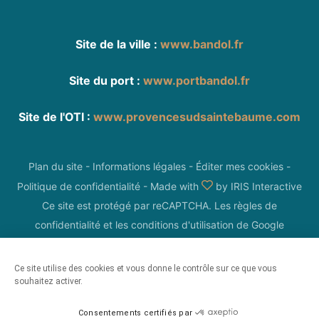
Site de la ville :
www.bandol.fr
Site du port :
www.portbandol.fr
Site de l'OTI :
www.provencesudsaintebaume.com
Plan du site
-
Informations légales
-
Éditer mes cookies
-
Politique de confidentialité
-
Made with
by
IRIS Interactive
Ce site est protégé par reCAPTCHA. Les
règles de
confidentialité
et les
conditions d'utilisation
de Google
s'appliquent.
Ce site utilise des cookies et vous donne le contrôle sur ce que vous
souhaitez activer.
Consentements certifiés par