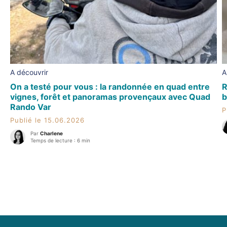
A découvrir
A
On a testé pour vous : la randonnée en quad entre
R
vignes, forêt et panoramas provençaux avec Quad
b
Rando Var
P
Publié le 15.06.2026
Par
Charlene
Temps de lecture : 6 min