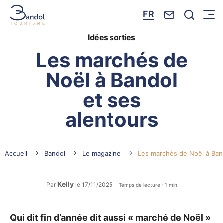
Nous contacte
Je reche
FR
Menu
Bandol Tourisme
Idées sorties
Les marchés de
Noël à Bandol
et ses
alentours
Accueil
Bandol
Le magazine
Les marchés de Noël à Band
Kelly
Par
le 17/11/2025
Temps de lecture : 1 min
Qui dit fin d’année dit aussi « marché de Noël »