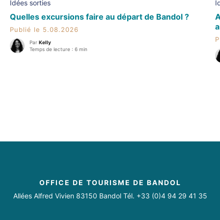
Idées sorties
I
Quelles excursions faire au départ de Bandol ?
A
a
Publié le 5.08.2026
P
Par
Kelly
Temps de lecture : 6 min
OFFICE DE TOURISME DE BANDOL
Allées Alfred Vivien 83150 Bandol Tél. +33 (0)4 94 29 41 35