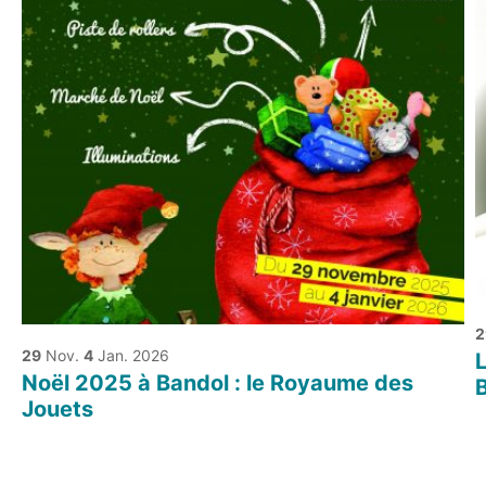
2
29
Nov.
4
Jan. 2026
L
Noël 2025 à Bandol : le Royaume des
Jouets