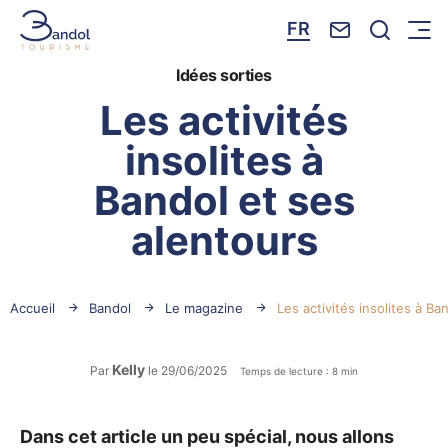
Nous contacte
Je reche
FR
Menu
Bandol Tourisme
Idées sorties
Les activités
insolites à
Bandol et ses
alentours
Accueil
Bandol
Le magazine
Les activités insolites à Ba
Kelly
Par
le 29/06/2025
Temps de lecture : 8 min
Dans cet article un peu spécial, nous allons