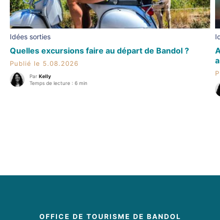
Idées sorties
I
Quelles excursions faire au départ de Bandol ?
A
a
Publié le 5.08.2026
P
Par
Kelly
Temps de lecture : 6 min
OFFICE DE TOURISME DE BANDOL