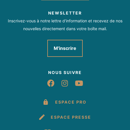
- cotisation 30€ et licence école 14.50€ inclus
Sports d'eau
Sports d'eau
- Jardin de la mer; moussaillon; otimist; dériveur et planche à
NEWSLETTER
voile -18ans = 190€
Inscrivez-vous à notre lettre d'information et recevez de nos
- Dériveur et planche à voile +18ans = 211€
nouvelles directement dans votre boîte mail.
- Catamaran -18ans = 216€ et +18ans = 231€
- Wing foil -18ans = 364€ et +18ans = 407€
M'inscrire
- Handivoile 217€
Séances découverte hors vacances 43€ et vacances
scolaires -18ans = 51€ et +18ans = 56€
NOUS SUIVRE
Croisière embarquée we à partir de 284€, les 5 jours à partir
Suivez-nous sur Fac
Suivez-nous sur 
Suivez-nous 
de 650€ par personne et privatisation à partir de 610€ par
jour.
ESPACE PRO
Moyens de paiement
ESPACE PRESSE
Carte bancaire/crédit
Chèque