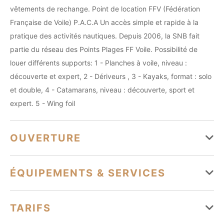
vêtements de rechange. Point de location FFV (Fédération
Française de Voile) P.A.C.A Un accès simple et rapide à la
pratique des activités nautiques. Depuis 2006, la SNB fait
partie du réseau des Points Plages FF Voile. Possibilité de
louer différents supports: 1 - Planches à voile, niveau :
découverte et expert, 2 - Dériveurs , 3 - Kayaks, format : solo
et double, 4 - Catamarans, niveau : découverte, sport et
expert. 5 - Wing foil
OUVERTURE
Du 01 janvier au 31 décembre
ÉQUIPEMENTS & SERVICES
Lundi
Ouvert de 09h à 17h
Équipements
TARIFS
Mardi
Ouvert de 09h à 17h
Parking
Parking payant
Parking à proximité