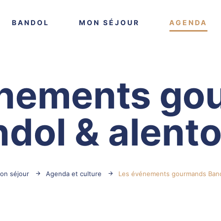
VOIR PLUS
VOIR PLUS
VO
BANDOL
MON SÉJOUR
AGENDA
énements go
dol & alent
on séjour
Agenda et culture
Les événements gourmands Band