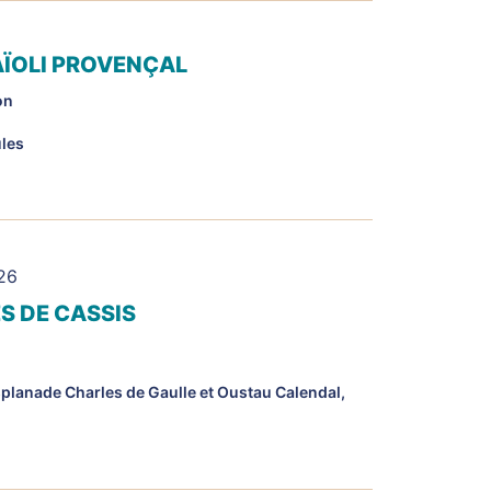
 AÏOLI PROVENÇAL
on
ules
026
S DE CASSIS
splanade Charles de Gaulle et Oustau Calendal,