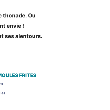
re thonade. Ou
t envie !
t ses alentours.
 MOULES FRITES
on
ules