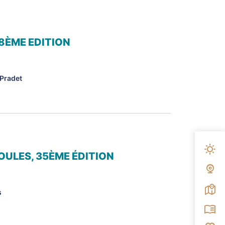
 8ÈME EDITION
 Pradet
Mété
IOULES, 35ÈME ÉDITION
Web
Carte
s
Broc