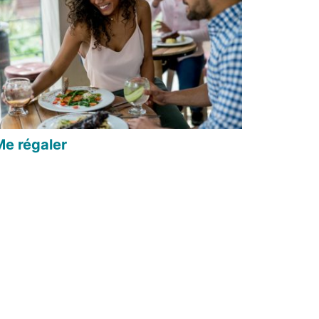
Me régaler
book
r Twitter
ger par mail