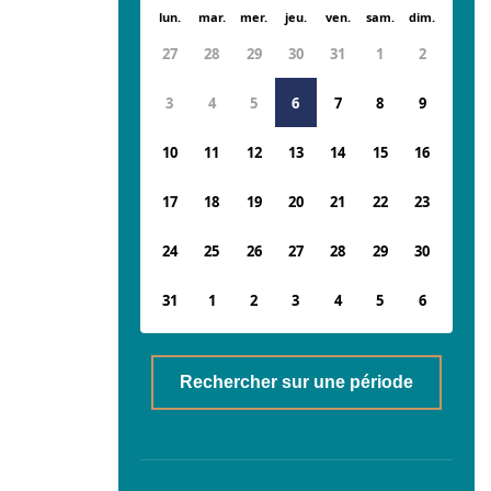
lun.
mar.
mer.
jeu.
ven.
sam.
dim.
27
28
29
30
31
1
2
3
4
5
6
7
8
9
10
11
12
13
14
15
16
17
18
19
20
21
22
23
24
25
26
27
28
29
30
31
1
2
3
4
5
6
Rechercher sur une période