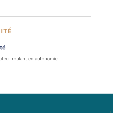
ITÉ
té
uteuil roulant en autonomie