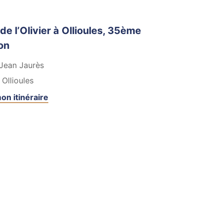
à mon Agenda Google
de l’Olivier à Ollioules, 35ème
on
Jean Jaurès
Ollioules
on itinéraire