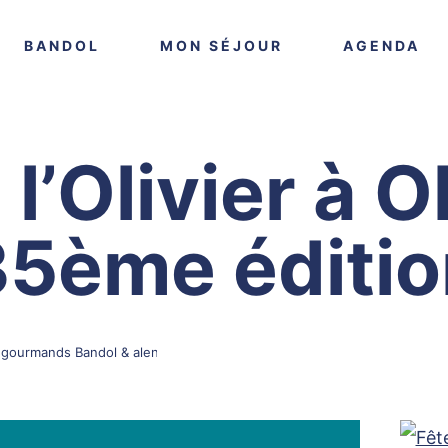
VOIR PLUS
VOIR PLUS
VO
BANDOL
MON SÉJOUR
AGENDA
l’Olivier à O
35ème éditio
gourmands Bandol & alentours
Fête de l’Olivier à Ollioules, 35ème 