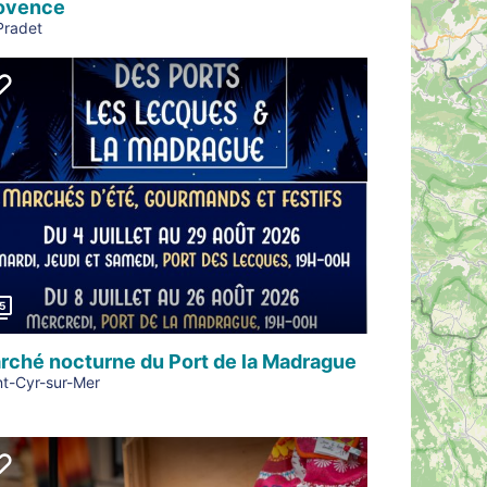
ovence
Pradet
Précédent
5
rché nocturne du Port de la Madrague
nt-Cyr-sur-Mer