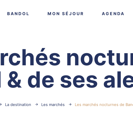
VOIR PLUS
VOIR PLUS
VO
BANDOL
MON SÉJOUR
AGENDA
rchés noctu
 & de ses al
La destination
Les marchés
Les marchés nocturnes de Band