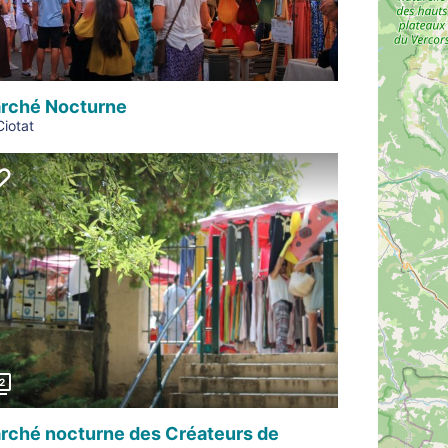
rché Nocturne
Ciotat
Précédent
2
rché nocturne des Créateurs de