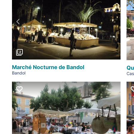
Précédent
2
Marché Nocturne de Bandol
Qu
Bandol
Cas