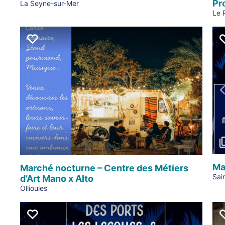
Pr
La Seyne-sur-Mer
Le 
Ma
Marché nocturne – Centre des Métiers
Sai
d’Art Mano x Alto
Ollioules