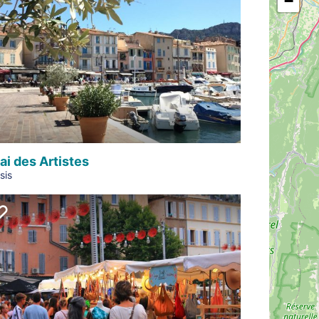
−
ai des Artistes
sis