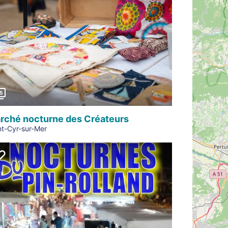
Précédent
5
rché nocturne des Créateurs
nt-Cyr-sur-Mer