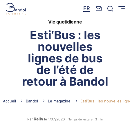
Nous contacte
Je reche
FR
Menu
Bandol Tourisme
Vie quotidienne
Esti’Bus : les
nouvelles
lignes de bus
de l’été de
retour à Bandol
Accueil
Bandol
Le magazine
Esti’Bus : les nouvelles lig
Kelly
Par
le 1/07/2026
Temps de lecture : 3 min