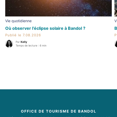
Vie quotidienne
V
Où observer l’éclipse solaire à Bandol ?
B
Publié le 7.08.2026
P
Par
Kelly
Temps de lecture : 6 min
OFFICE DE TOURISME DE BANDOL