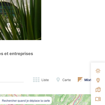
s et entreprises
Mété
Liste
Carte
Mixte
Web
Carte
Broc
Rechercher quand je déplace la carte