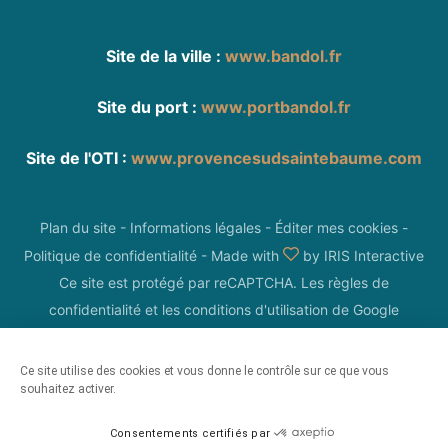
Site de la ville :
www.bandol.fr
Site du port :
www.portbandol.fr
Site de l'OTI :
www.provencesudsaintebaume.com
Plan du site
-
Informations légales
-
Éditer mes cookies
-
Politique de confidentialité
-
Made with
by
IRIS Interactive
Ce site est protégé par reCAPTCHA. Les
règles de
confidentialité
et les
conditions d'utilisation
de Google
s'appliquent.
Ce site utilise des cookies et vous donne le contrôle sur ce que vous
souhaitez activer.
Consentements certifiés par