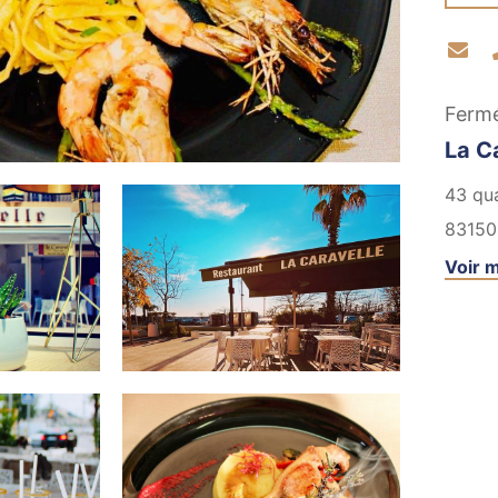
Co
Ferm
La C
43 qua
83150
Voir m