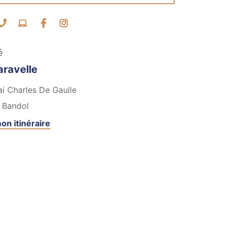
ntacter par mail
Contacter par téléphone
Visiter le site internet
Facebook
Instagram
é
aravelle
i Charles De Gaulle
Bandol
on itinéraire