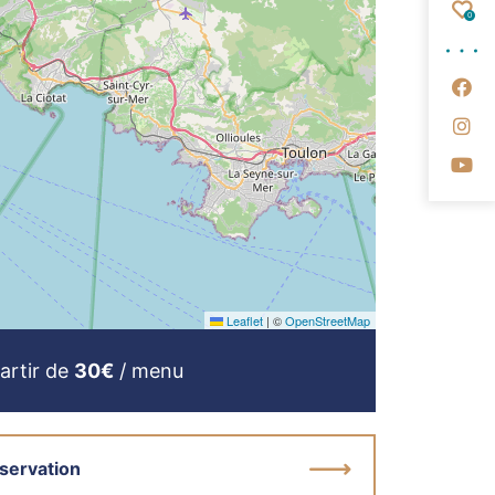
Fav
0
Su
Su
Su
Leaflet
|
©
OpenStreetMap
artir de
30€
/ menu
servation