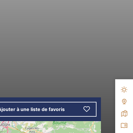
Mété
Web
Ajouter à une liste de favoris
Carte
Broc