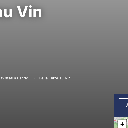
au Vin
cavistes à Bandol
De la Terre au Vin
+