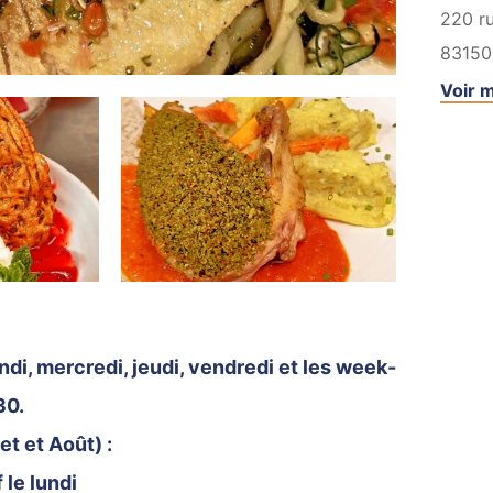
220 r
83150
Voir m
ndi, mercredi, jeudi, vendredi et les week-
30.
et et Août) :
 le lundi