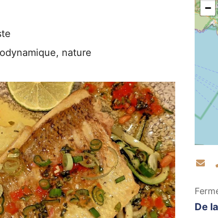
−
ste
iodynamique, nature
Co
Ferm
De la