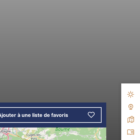
Mété
Web
Ajouter à une liste de favoris
Carte
Broc