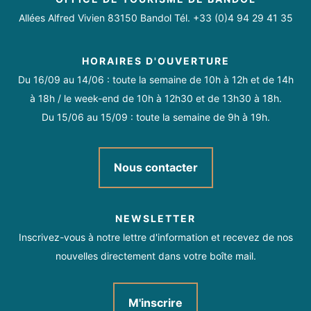
Dimanche
Fermé
Allées Alfred Vivien 83150 Bandol Tél. +33 (0)4 94 29 41 35
HORAIRES D'OUVERTURE
Du 16/09 au 14/06 : toute la semaine de 10h à 12h et de 14h
Ouvert tous les jours sauf lundi et dimanche.
à 18h / le week-end de 10h à 12h30 et de 13h30 à 18h.
Fermetures exceptionnelles les 1er janvier et 25 décembre.
Du 15/06 au 15/09 : toute la semaine de 9h à 19h.
Hiver : de 10h00 à 13h00 et de 15h00 à 18h00
Eté : de 10h00 à 13h00 et de 15h00 à 19h00.
Nous contacter
NEWSLETTER
Inscrivez-vous à notre lettre d'information et recevez de nos
nouvelles directement dans votre boîte mail.
M'inscrire