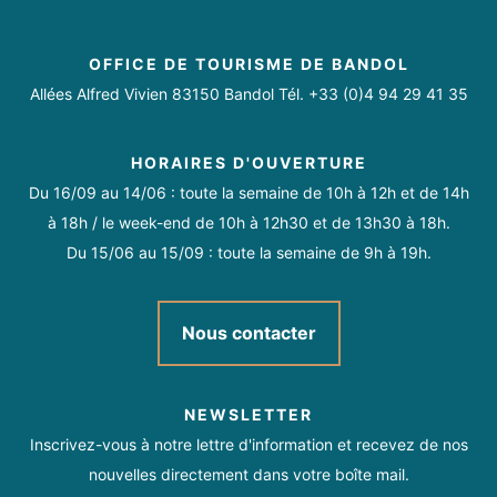
rendez-vous
Ouvert de 09h à 12h30 et de 15h
https://www.domainedelestagnol.com/
Jeudi
à 19h
https://fr-fr.facebook.com/Domaine-de-lEstagnol-
Boutique
Documentation Touristique
OFFICE DE TOURISME DE BANDOL
Moyens de paiement
412512092190882/
Allées Alfred Vivien 83150 Bandol Tél. +33 (0)4 94 29 41 35
Ouvert de 09h à 12h30 et de 15h
Vendredi
https://instagram.com/domaine_estagnol
Chèque
Carte bancaire/crédit
Espèces
Informations touristiques
Visites guidées
à 19h
HORAIRES D'OUVERTURE
Ouvert de 09h à 12h30 et de 15h
Vente sur les marchés
Exportation internationale
Samedi
Du 16/09 au 14/06 : toute la semaine de 10h à 12h et de 14h
à 19h
à 18h / le week-end de 10h à 12h30 et de 13h30 à 18h.
Livraison à domicile
Boutique en ligne
Du 15/06 au 15/09 : toute la semaine de 9h à 19h.
Dimanche
Fermé
Service drive
Click & Collect
Nous contacter
Toute l'année du lundi au samedi de 9h à 12h30 et de 15h à
Activités sur place
19h.
NEWSLETTER
Dimanche sur rendez-vous.
Inscrivez-vous à notre lettre d'information et recevez de nos
Dégustation de produits
Expositions temporaires
nouvelles directement dans votre boîte mail.