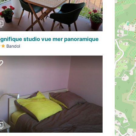
5
gnifique studio vue mer panoramique
Bandol
Précédent
4