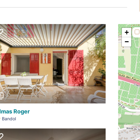
+
−
Précédent
5
lmas Roger
Bandol