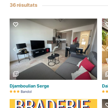
36
résultats
Précédent
5
Djamboulian Serge
Da
Bandol