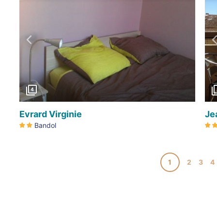
Précédent
4
Evrard Virginie
Je
Bandol
1
2
3
4