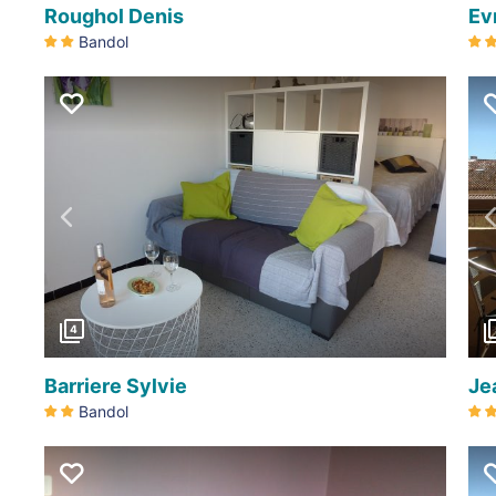
Roughol Denis
Ev
Bandol
Précédent
4
Barriere Sylvie
Je
Bandol