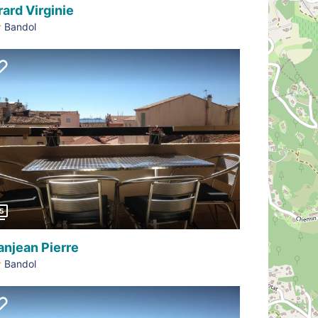
rard Virginie
Bandol
Précédent
5
anjean Pierre
Bandol