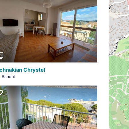
Précédent
5
chnakian Chrystel
Bandol
Précédent